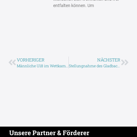
entfalten können. Um
VORHERIGER
NÄCHSTER
Männliche U18 im Wettkampf
Stellungnahme des Gladbacher Turngau zu aktuellen Vorwürfen im deutschen Turnsport
Unsere Partner & Förderer