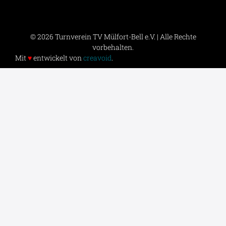
© 2026 Turnverein TV Mülfort-Bell e.V. | Alle Rechte
vorbehalten.
Mit
♥
entwickelt von
creavoid
.