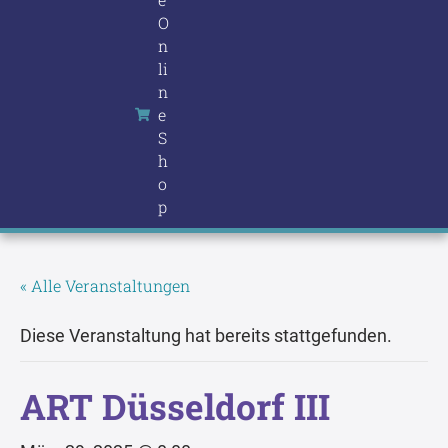
O
n
li
n
e
S
h
o
p
« Alle Veranstaltungen
Diese Veranstaltung hat bereits stattgefunden.
ART Düsseldorf III