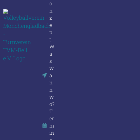
o
n
z
e
p
t
W
a
s
w
a
n
n
w
o?
T
er
m
in
e