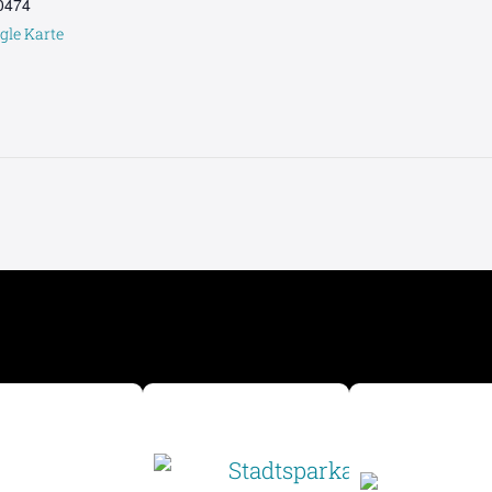
0474
gle Karte