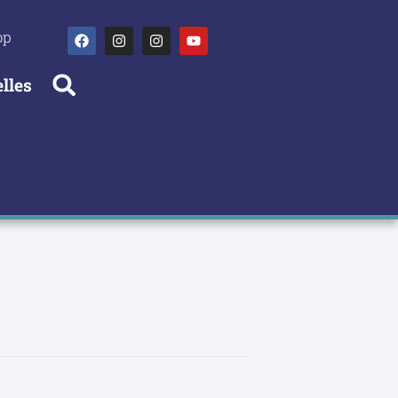
op
lles