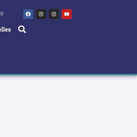
op
lles