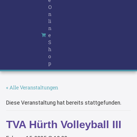
O
n
li
n
e
S
h
o
p
« Alle Veranstaltungen
Diese Veranstaltung hat bereits stattgefunden.
TVA Hürth Volleyball III