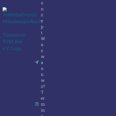
o
n
z
e
p
t
W
a
s
w
a
n
n
w
o?
T
er
m
in
e