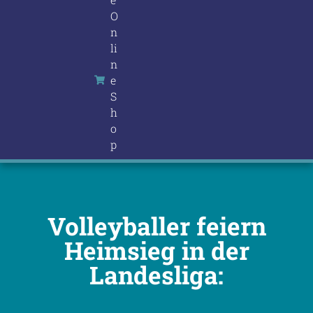
O
n
li
n
e
S
h
o
p
Volleyballer feiern
Heimsieg in der
Landesliga: