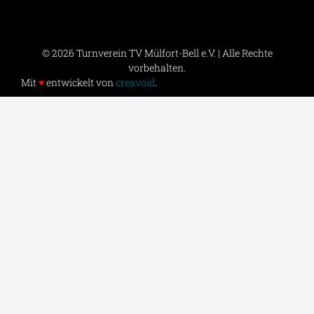
© 2026 Turnverein TV Mülfort-Bell e.V. | Alle Rechte
vorbehalten.
Mit
♥
entwickelt von
creavoid
.